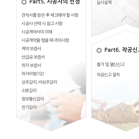
Part5. 시공자의 선정
실시설계
견적서를 받은 후 체크해야 할 사항
시공사 선택 시 참고 사항
시공계약서의 이해
시공계약을 맺을 때 주의사항
계약 보증서
Part6. 착공
선급금 보증서
철거 및 멸신신고
하자 보증서
하자이행기간
착공신고 절차
상주감리, 비상주감리
소방감리
정보통신감리
전기감리