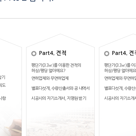
Part4. 견적
Part4. 
평단가(3.3㎡)를 이용한 견적의
평단가(3.3㎡)를 
허상/평당 얼마에요?
허상/평당 얼마에요
찾기
면허업체와 무면허업체
면허업체와 무면허
워도
별표다섯개, 수량산출서와 공 내역서
별표다섯개, 수량산
사항
시공사의 자기소개서, 지명원 받기
시공사의 자기소개서