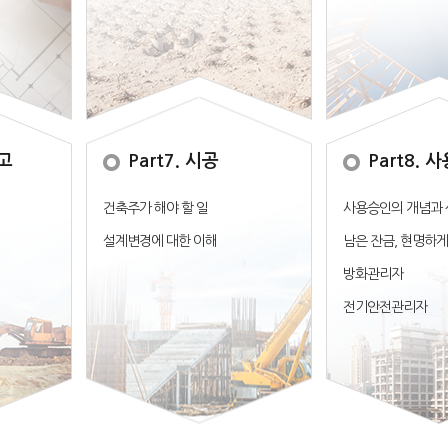
신고
Part7. 시공
Part8. 
건축주가 해야 할 일
사용승인의 개념과
설계변경에 대한 이해
남은 잔금, 현명하
방화관리자
전기안전관리자