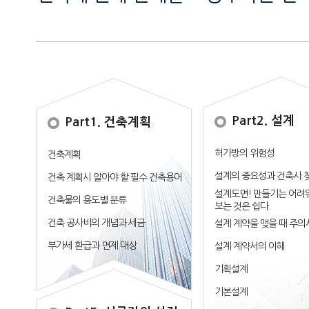
Part2. 설계
Part1. 건축계획
허가방의 위험성
건축계획
설계의 중요성과 건축사 
건축 계획시 알아야 할 필수 건축용어
설계도면! 만들기는 어려
건축물의 용도별 분류
보는 것은 쉽다.
건축 공사비의 개념과 세금
설계 계약을 맺을 때 주의
부가세 환급과 면제 대상
설계 계약서의 이해
기획설계
기본설계